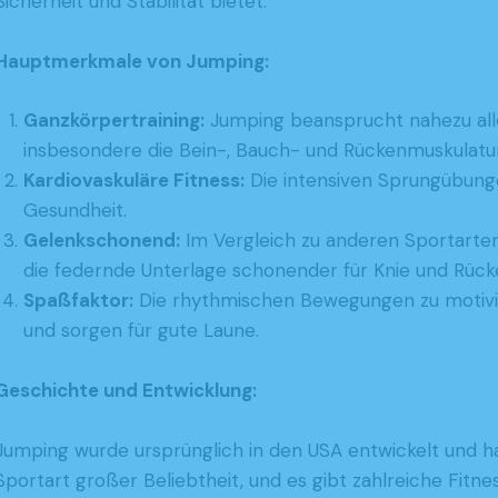
Sicherheit und Stabilität bietet.
Hauptmerkmale von Jumping:
Ganzkörpertraining:
Jumping beansprucht nahezu al
insbesondere die Bein-, Bauch- und Rückenmuskulatur
Kardiovaskuläre Fitness:
Die intensiven Sprungübunge
Gesundheit.
Gelenkschonend:
Im Vergleich zu anderen Sportarten
die federnde Unterlage schonender für Knie und Rück
Spaßfaktor:
Die rhythmischen Bewegungen zu motivi
und sorgen für gute Laune.
Geschichte und Entwicklung:
Jumping wurde ursprünglich in den USA entwickelt und hat
Sportart großer Beliebtheit, und es gibt zahlreiche Fitn