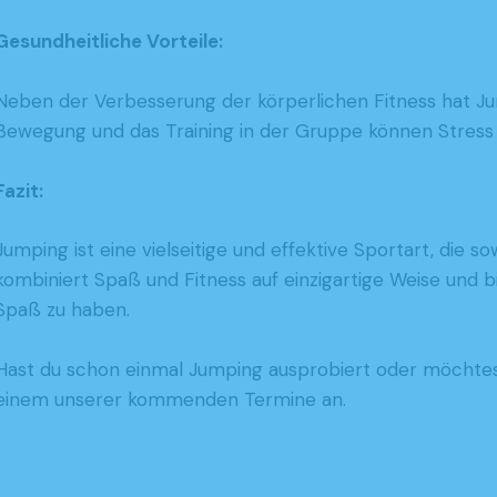
Gesundheitliche Vorteile:
Neben der Verbesserung der körperlichen Fitness hat Ju
Bewegung und das Training in der Gruppe können Stress
Fazit:
Jumping ist eine vielseitige und effektive Sportart, die s
kombiniert Spaß und Fitness auf einzigartige Weise und bi
Spaß zu haben.
Hast du schon einmal Jumping ausprobiert oder möchtes
einem unserer kommenden Termine an.