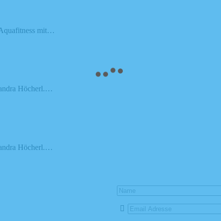
 Aquafitness mit…
Sandra Höcherl.…
Sandra Höcherl.…