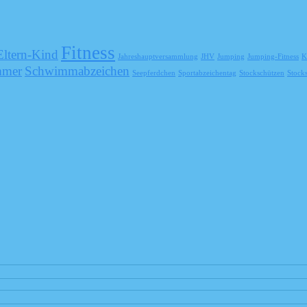
Fitness
Eltern-Kind
Jahreshauptversammlung
JHV
Jumping
Jumping-Fitness
K
mmer
Schwimmabzeichen
Seepferdchen
Sportabzeichentag
Stockschützen
Stock