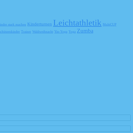
Leichtathletik
Kinderturnen
inder stark machen
MultiCUP
Zumba
schützenkinder
Trainer
Waldweihnacht
Yin-Yoga
Yoga