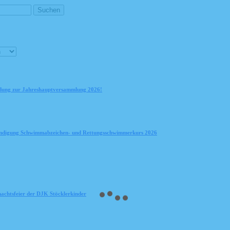
dung zur Jahreshauptversammlung 2026!
digung Schwimmabzeichen- und Rettungsschwimmerkurs 2026
achtsfeier der DJK Stöcklerkinder