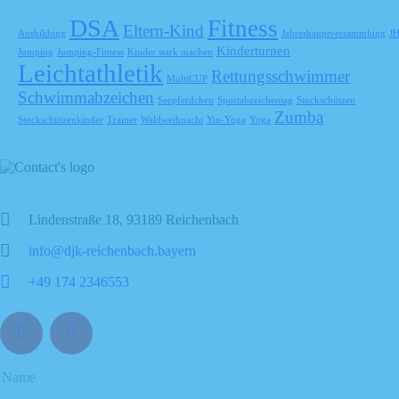
DSA
Fitness
Eltern-Kind
Ausbildung
Jahreshauptversammlung
J
Kinderturnen
Jumping
Jumping-Fitness
Kinder stark machen
Leichtathletik
Rettungsschwimmer
MultiCUP
Schwimmabzeichen
Seepferdchen
Sportabzeichentag
Stockschützen
Zumba
Stockschützenkinder
Trainer
Waldweihnacht
Yin-Yoga
Yoga
Lindenstraße 18, 93189 Reichenbach
info@djk-reichenbach.bayern
+49 174 2346553