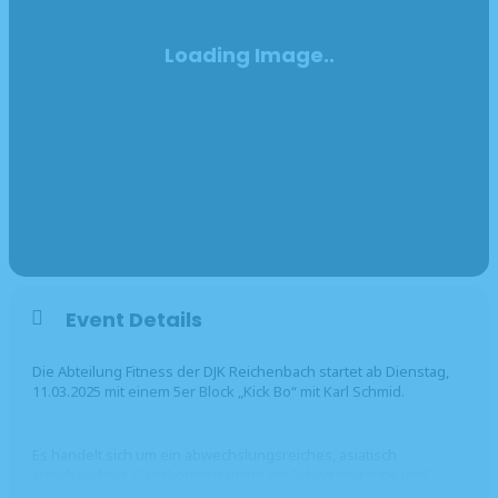
Event Details
Die Abteilung Fitness der DJK Reichenbach startet ab Dienstag,
11.03.2025 mit einem 5er Block „Kick Bo“ mit Karl Schmid.
Es handelt sich um ein abwechslungsreiches, asiatisch
angehauchtes Ganzkörpertraining mit Schwitzgarantie und
fetziger Musik.