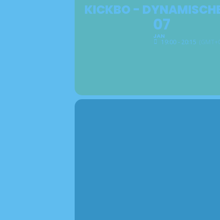
KICKBO - DYNAMISCH
07
JAN
19:00 - 20:15
(GMT+0