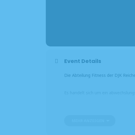
Event Details
Die Abteilung Fitness der DJK Reich
Es handelt sich um ein abwechslungs
Der Kurs findet jeweils dienstags vo
MEHR ANZEIGEN
Bitte mitbringen: feste Turnschuhe