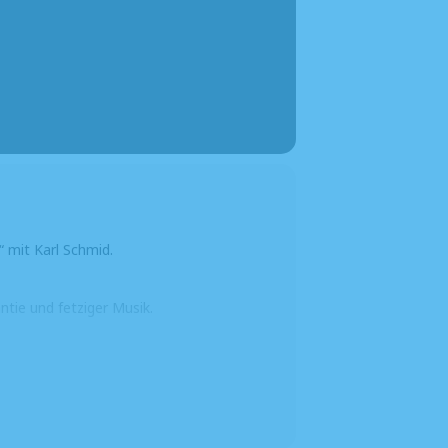
“ mit Karl Schmid.
tie und fetziger Musik.
hule in Walderbach statt.