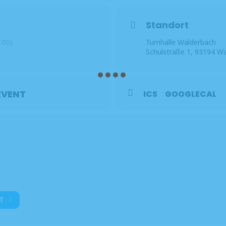
scherl unter 0176/96680543 oder
maria.dirscherl@djk-reichenbach.ba
Standort
:00)
Turnhalle Walderbach
Schulstraße 1, 93194 W
EVENT
ICS
GOOGLECAL
T