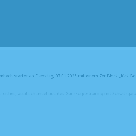
enbach startet ab Dienstag, 07.01.2025 mit einem 7er Block „Kick Bo
reiches, asiatisch angehauchtes Ganzkörpertraining mit Schwitzgaran
n 19:00 bis ca. 20:15 Uhr in der Sporthalle der Franz – Xaver – Witt Sc
, Handtuch und Getränk.