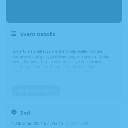
Event Details
Kinderturnen bietet zahlreiche Möglichkeiten für die
körperliche und geistige Entwicklung von Kindern. Zudem
bietet das Kinderturnen eine vielseitige und positive
Erfahrung für Kinder, die ihre körperliche und geistige
Entwicklung unterstützt. Aus diesem Grund ist das
Kinderturnen ein Hauptelement der DJK Reichenbach.
MEHR ANZEIGEN
Das Kinderturnen findet in der Turnhalle Walderbach mit
folgender Gruppeneinteilung statt:
Zeit
Gruppe 1 – 16:45 Uhr – 17:30 Uhr – Alter 4-5 Jahre
1. Oktober 2024
16:45
-
18:15
(GMT+00:00)