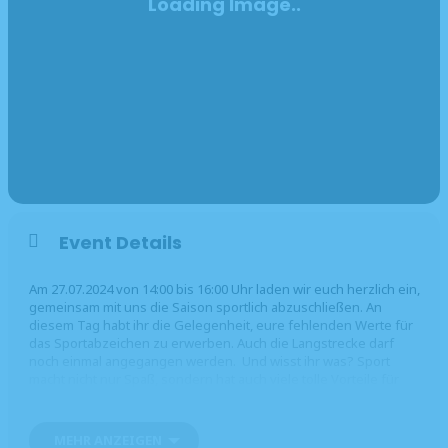
Event Details
Am 27.07.2024 von 14:00 bis 16:00 Uhr laden wir euch herzlich ein,
gemeinsam mit uns die Saison sportlich abzuschließen. An
diesem Tag habt ihr die Gelegenheit, eure fehlenden Werte für
das Sportabzeichen zu erwerben. Auch die Langstrecke darf
noch einmal angegangen werden. Und wisst ihr was? Sport
macht nicht nur Spaß, sondern hat auch viele tolle Vorteile für
euch, wie körperliche Fitness, Bildung von Teamgeist oder das
Schaffen von Selbstvertrauen.
MEHR ANZEIGEN