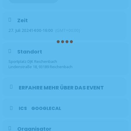
Also schnappt euch eure Sportschuhe, kommt vorbei und lasst
uns gemeinsam aktiv sein! Bitte seid pünktlich. Wir freuen uns
auf euch! 🏃‍♀️🏋️‍♂️🤸‍♀️
Zeit
27. Juli 2024
14:00
-
16:00
(GMT+00:00)
Standort
Sportplatz DJK Reichenbach
Lindenstraße 18, 93189 Reichenbach
ERFAHRE MEHR ÜBER DAS EVENT
ICS
GOOGLECAL
Organisator