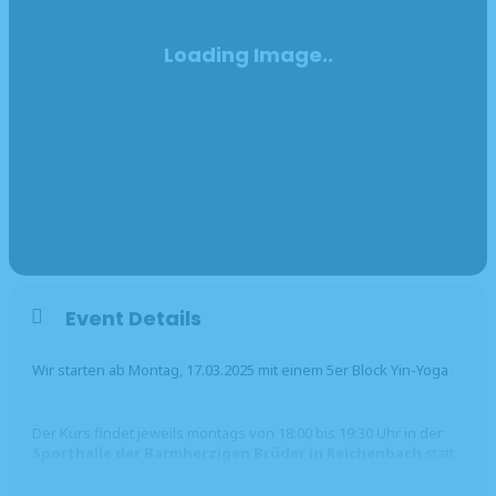
Event Details
Wir starten ab Montag, 17.03.2025 mit einem 5er Block Yin-Yoga
Der Kurs findet jeweils montags von 18:00 bis 19:30 Uhr in der
Sporthalle der Barmherzigen Brüder in Reichenbach
statt.